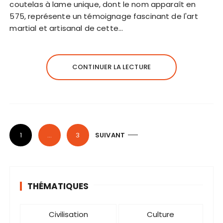
coutelas à lame unique, dont le nom apparaît en
575, représente un témoignage fascinant de l'art
martial et artisanal de cette…
CONTINUER LA LECTURE
P
1
…
3
SUIVANT
a
g
i
THÉMATIQUES
n
a
Civilisation
Culture
t