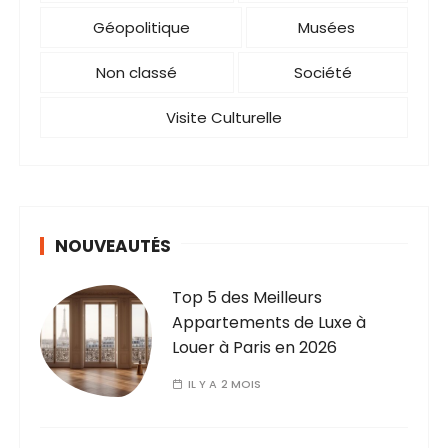
i
Géopolitique
Musées
o
Non classé
Société
n
d
Visite Culturelle
e
s
p
u
NOUVEAUTÉS
b
Top 5 des Meilleurs
l
Appartements de Luxe à
i
Louer à Paris en 2026
c
IL Y A 2 MOIS
a
t