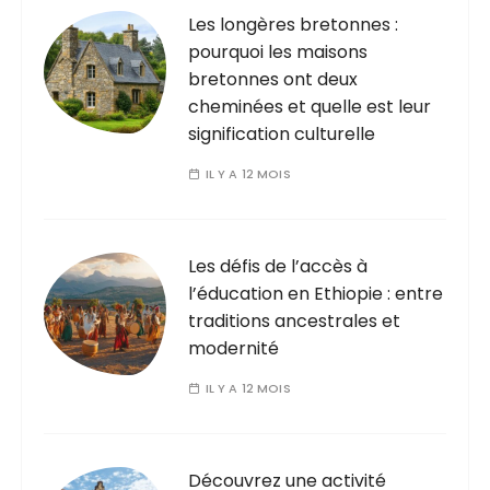
i
Les longères bretonnes :
o
pourquoi les maisons
n
bretonnes ont deux
cheminées et quelle est leur
s
signification culturelle
IL Y A 12 MOIS
Les défis de l’accès à
l’éducation en Ethiopie : entre
traditions ancestrales et
modernité
IL Y A 12 MOIS
Découvrez une activité