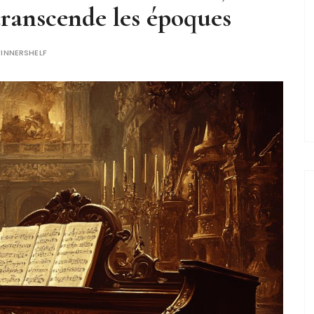
transcende les époques
INNERSHELF