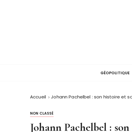
P
a
s
s
e
r
a
u
Blog culture et histoire
c
Myinnershelf
o
GÉOPOLITIQUE
n
t
e
Accueil
Johann Pachelbel : son histoire et 
n
u
NON CLASSÉ
Johann Pachelbel : son 