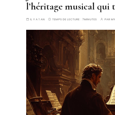
l’héritage musical qui 
IL Y A 1 AN
TEMPS DE LECTURE :
7MINUTES
PAR
MY