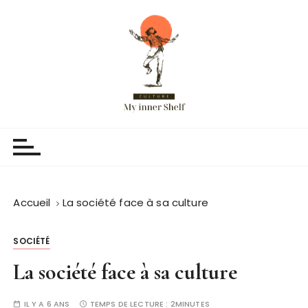
P
a
s
s
e
r
a
Myinnershelf
Blog culture et histoire
u
c
o
n
t
Accueil
La société face à sa culture
e
n
SOCIÉTÉ
u
La société face à sa culture
IL Y A 6 ANS
TEMPS DE LECTURE :
2MINUTES